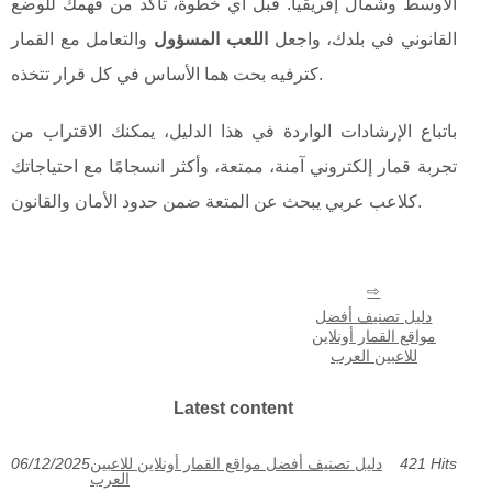
الأوسط وشمال إفريقيا. قبل أي خطوة، تأكد من فهمك للوضع
القانوني في بلدك، واجعل
اللعب المسؤول
والتعامل مع القمار
كترفيه بحت هما الأساس في كل قرار تتخذه.
باتباع الإرشادات الواردة في هذا الدليل، يمكنك الاقتراب من
تجربة قمار إلكتروني آمنة، ممتعة، وأكثر انسجامًا مع احتياجاتك
كلاعب عربي يبحث عن المتعة ضمن حدود الأمان والقانون.
دليل تصنيف أفضل
مواقع القمار أونلاين
للاعبين العرب
Latest content
421 Hits
دليل تصنيف أفضل مواقع القمار أونلاين للاعبين
06/12/2025
العرب