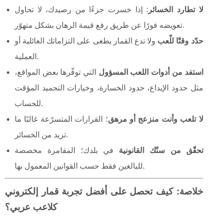
لا تطارد الخسائر
: إذا خسرت جزءًا من رصيدك، لا تحاول
تعويضه فورًا عن طريق رفع قيمة الرهان بشكل متهوّر.
حدّد وقتًا للّعب
ولا تدع القمار يطغى على التزاماتك العائلية أو
العملية.
استفد من أدوات اللعب المسؤول
التي توفّرها بعض المواقع،
مثل حدود الإيداع، حدود الخسارة، وخيارات التجميد المؤقت
للحساب.
لا تلعب وأنت منزعج أو مرهق
؛ القرارات المتسرّعة غالبًا ما
تزيد من الخسائر.
تحقّق من سنّك القانونية
في بلدك؛ المقامرة مخصصة
للبالغين فقط حسب القوانين المعمول بها.
خلاصة: كيف تحصل على أفضل تجربة قمار إلكتروني
كلاعب عربي؟